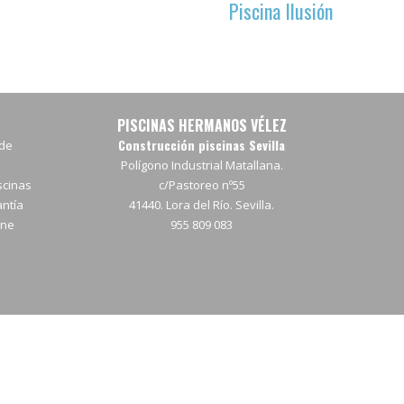
Piscina Ilusión
PISCINAS HERMANOS VÉLEZ
Construcción piscinas Sevilla
de
Polígono Industrial Matallana.
scinas
c/Pastoreo nº55
antía
41440. Lora del Río. Sevilla.
ine
955 809 083
o
a